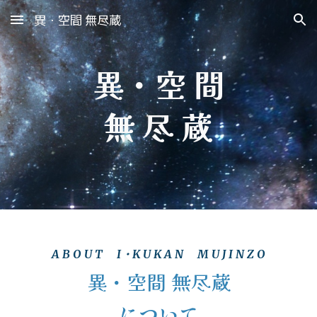
異・空間 無尽蔵
Skip to main content
Skip to navigation
異・空 間
無 尽 蔵
A B O U T I・K U K A N
M U J I N Z O
異・空間 無尽蔵
について